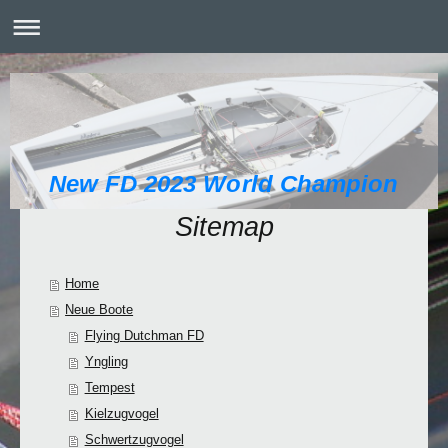
New FD 2023 World Champion
Sitemap
Home
Neue Boote
Flying Dutchman FD
Yngling
Tempest
Kielzugvogel
Schwertzugvogel